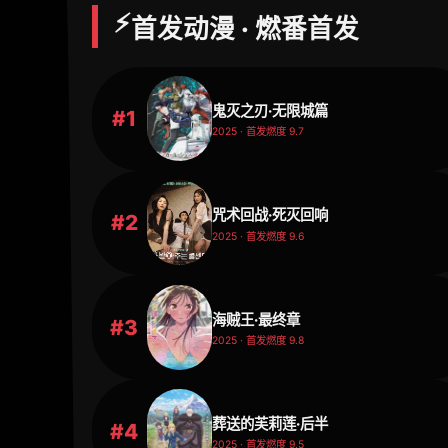
⚡
首发动漫 · 燃番首发
鬼灭之刃·无限城篇
#1
2025 · 首发燃度 9.7
咒术回战·死灭回响
#2
2025 · 首发燃度 9.6
海贼王·最终章
#3
2025 · 首发燃度 9.8
葬送的芙莉莲·后半
#4
2025 · 首发燃度 9.5