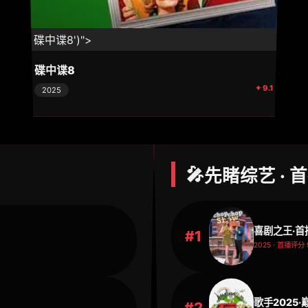
⚡ 碟中谍8')">
碟中谍8
✦ 9.1
2025
🎤
先睹综艺 · 
喜剧之王·首
#1
2025 · 首播评分 
歌手2025
#2