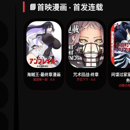
📘
首映漫画 · 首发连载
海贼王·最终章漫画
咒术回战·终章
间谍过家家
尾田荣一郎 · 9.9
芥见下下 · 9.8
远藤达哉 ·