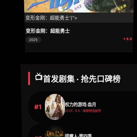
⚡ 变形金刚：超能勇士')">
变形金刚：超能勇士
✦ 8.9
2025
📺
首发剧集 · 抢先口碑榜
权力的游戏·血月
#1
2025 · 9.5 · 维斯特洛前传
猎魔人·第四季