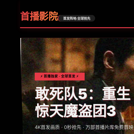
首播影院
首发阵地·全球抢先
⚡ 首播独家 · 全球首发 ⚡
敢死队5：重生
惊天魔盗团3
4K首发画质 · 0秒抢先 · 万部首播片库免费首映