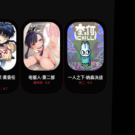
·黄昏任
电锯人·第二部
一人之下·纳森决战
藤本树 · 9.6
米二 · 9.5
务
 9.7