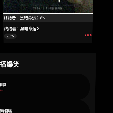
⚡ 终结者：黑暗命运2')">
终结者：黑暗命运2
✦ 8.8
2025
首播爆笑
播季
9.3
·巅峰首唱